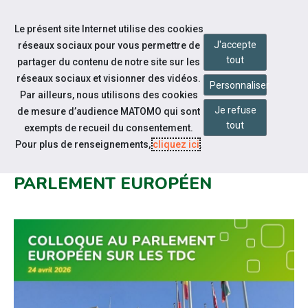
Accéder à notre page Facebook
Accéder à notre page Linkedin
Aller à la navigation
Le présent site Internet utilise des cookies
Aller au contenu
J'accepte
réseaux sociaux pour vous permettre de
tout
partager du contenu de notre site sur les
réseaux sociaux et visionner des vidéos.
Personnaliser
Par ailleurs, nous utilisons des cookies
Je refuse
de mesure d’audience MATOMO qui sont
Actualités
tout
exempts de recueil du consentement.
CAP EMPLOI PRÉSENT AU
Pour plus de renseignements,
cliquez ici
.
COLLOQUE SUR LE TDC AU
PARLEMENT EUROPÉEN