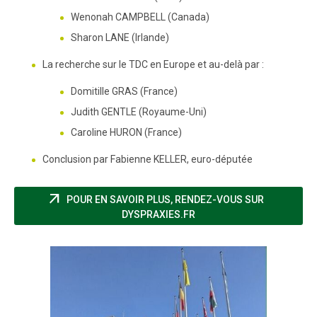
Wenonah CAMPBELL (Canada)
Sharon LANE (Irlande)
La recherche sur le TDC en Europe et au-delà par :
Domitille GRAS (France)
Judith GENTLE (Royaume-Uni)
Caroline HURON (France)
Conclusion par Fabienne KELLER, euro-députée
arrow_outward
POUR EN SAVOIR PLUS, RENDEZ-VOUS SUR
(NOUVELLE FENÊTRE)
DYSPRAXIES.FR