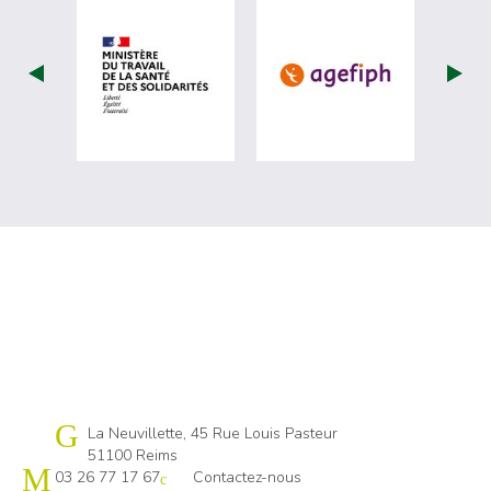
visiter les site de Ministère du travail (
visiter les si
Cap emploi 51
La Neuvillette, 45 Rue Louis Pasteur
51100 Reims
03 26 77 17 67
Contactez-nous