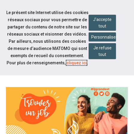
Accéder à notre page Facebook
Accéder à notre page Linkedin
Aller à la navigation
Le présent site Internet utilise des cookies
Aller au contenu
J'accepte
réseaux sociaux pour vous permettre de
tout
partager du contenu de notre site sur les
réseaux sociaux et visionner des vidéos.
Personnaliser
Par ailleurs, nous utilisons des cookies
Je refuse
de mesure d’audience MATOMO qui sont
Actualités
tout
exempts de recueil du consentement.
FORUM JOBS - 6 AVRIL 2022 -
Pour plus de renseignements,
cliquez ici
.
STAGE DELAUNE À REIMS