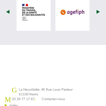
visiter les site de Ministère du travail (
visiter les si
Cap emploi 51
La Neuvillette, 45 Rue Louis Pasteur
51100 Reims
03 26 77 17 67
Contactez-nous
Aides