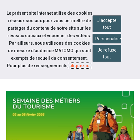
Accéder à notre page Facebook
Accéder à notre page Linkedin
Aller à la navigation
Le présent site Internet utilise des cookies
Aller au contenu
J'accepte
réseaux sociaux pour vous permettre de
tout
partager du contenu de notre site sur les
réseaux sociaux et visionner des vidéos.
Personnaliser
Par ailleurs, nous utilisons des cookies
Je refuse
de mesure d’audience MATOMO qui sont
Actualités
tout
exempts de recueil du consentement.
SEMAINE DES MÉTIERS DU
Pour plus de renseignements,
cliquez ici
.
TOURISME 2026