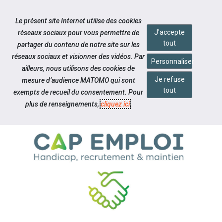
Accéder à notre page Facebook
Accéder à notre page Linkedin
Aller à la navigation
Le présent site Internet utilise des cookies
Aller au contenu
J'accepte
réseaux sociaux pour vous permettre de
tout
partager du contenu de notre site sur les
réseaux sociaux et visionner des vidéos. Par
Personnaliser
ailleurs, nous utilisons des cookies de
Je refuse
mesure d’audience MATOMO qui sont
Espace employeur
tout
exempts de recueil du consentement. Pour
NOS SERVICES
plus de renseignements,
cliquez ici
.